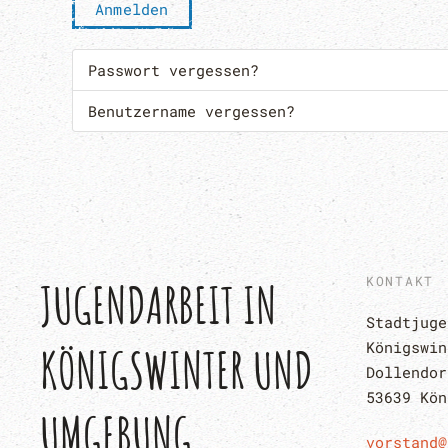
Anmelden
Passwort vergessen?
Benutzername vergessen?
KONTAKT
JUGENDARBEIT IN 
Stadtjuge
Königswin
KÖNIGSWINTER UND 
Dollendor
53639 Kön
UMGEBUNG
vorstand@