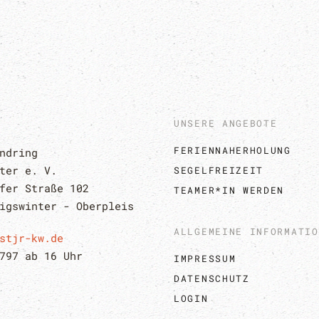
UNSERE ANGEBOTE
FERIENNAHERHOLUNG
ndring 
ter e. V.
SEGELFREIZEIT
fer Straße 102
TEAMER*IN WERDEN
igswinter - Oberpleis
ALLGEMEINE INFORMATIO
stjr-kw.de
797 ab 16 Uhr
IMPRESSUM
DATENSCHUTZ
LOGIN