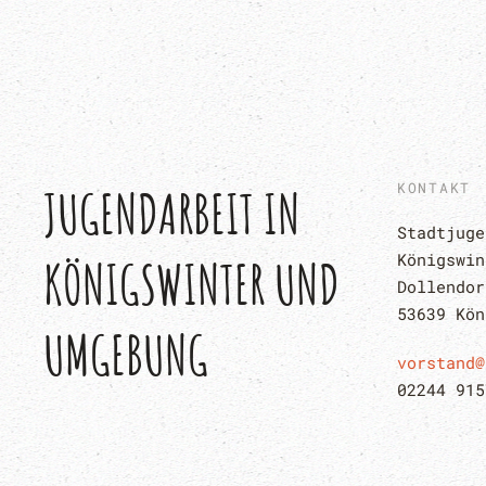
KONTAKT
JUGENDARBEIT IN 
Stadtjuge
Königswin
KÖNIGSWINTER UND 
Dollendor
53639 Kön
UMGEBUNG
vorstand@
02244 915